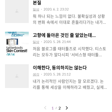
만, 학생 시절의 내 블로그 글들은 다 그런
하지 않았다면 여기서 FileValut를 켠다 보
본질
분명 신발 사진이 썸네일이고, 제목도 "나이
식이었다. 나는 공부만 하는 모범생이 아니
안 - 방화벽 켠다 일반 스크롤 막..
일상
2020. 6. 2. 23:32
키 에어 포스 1 리액트 리뷰"인 글에 웬 뜬금
라고, 내가 하는 딴짓들을 보라고. 그 딴짓들
뭐 하나 되는 느낌이 없다. 불확실성과 상황
없는 이베리아 반도 드립일까? 오늘 리뷰할
이 사회에서 규정하는 ‘모범생의 고상한 취
의 변화 속에서 이대로 흔들리다가는 내가
신발인 나이키 에어 포스 1 리액트가 정확히
미’에서 한치도 벗어나지 않았음은 나중에
어디로 갈지 모르는 느낌. 몸도 아프다. 바깥
그런 느낌이기 때문이다. 디자인 기본적으로
알았다. 앨범 모으기, 신문과 잡지 읽기, 블로
소식은 더 나쁘다. 인류애를 잃을 것 같다.
이 신발은 에어 포스 1이다. 너무 유명한 신
고향에 돌아온 것인 줄 알았는데...
그에 시사 글 쓰기... 제딴에는 나이에 어울리
마음도 아파온다. 그럴 때 나는 지금 상황이
발이다. 어떤 바지에 잘 매칭되는지는 수십
일상
2020. 5. 28. 21:44
지 않는 특이함이라 생각했겠지만, 딴짓이라
어떻게 흘러가든 나에게 변치 않을 가치를
년간 많은 사람들이 ..
처음 블로그를 태터툴즈로 시작했다. 티스토
얘기하기도 참 민망한 것들이다. 내 삶과 성
줄 것이 무엇일지 생각한다. 일에 있어서는
리는 모두가 알다시피 '서비스형 태터툴
격을 형성한 벽돌 조각들은 그렇게 만들어졌
기술적으로 좋은 제품을 만드는 것이다. 설
즈'로 시작한 서비스고. 그래서 블로그를 다
다. 규정짓기를 거부한다. 사람들이 규정짓
계나 알고리즘이 좀 더 효율적인 것. 인터랙
시 해야겠다는 마음을 먹었을 때, 다른 것들
는 것에 얽매이기는 싫다. 일부러 조금씩 벗
이해한다, 동의하지는 않는다
션이 좀 더 짜임새 있는 것. 이런 건 고스란
을 돌아보다가 티스토리를 선택한 계기는 간
어나본다. 하지만 벗어남이란 것은 기실 틀
생각
2020. 5. 28. 21:12
히 내 경험과 능력으로 쌓인다. 일상에 있어
단했다.일단 Static Site Generator는 글
이 있을 때 성립하는 것이다. 결..
내가 논리적인 사람인지는 잘 모르겠다. 논
서는 관계와 자기반성이다. 내가 사랑하는
쓸 맛이 안 난다. 내가 아무리 프론트엔드 개
리를 통해 세상을 이해하라고 배웠고, 실제
사람들을 생각한다. 내가 믿는 것을 생각한
발에 잔뼈가 굵었어도 아닌 건 아닌 거다. 마
로 그렇게 훈련이 돼있을 뿐이다. 기실 나는
다. 내가 블로그를 처음 시작했을 때의 다짐
크다운 에디터로 블로그 형식의 글을 쓰는
논리적이지 않은 판단을 할 때가 더 많다. 다
을 생각한다. ‘차이를 즐기고 차별과 싸우
건 익숙하지도 않다. 아니, 정확히는 기술 블
만 그 판단의 결과가 마음에 들지 않을 때,
이
다
자’고 어렸을 때의 내가 말했던 것을 잘 지키
1
2
로그에 글 쓸 때나 좀 했었지. 그러다가 '꾸
그래서 정당화를 해야 하거나 평가를 해야