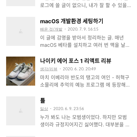
운 카메라를 2주 정도 만져보고 느낀 것을
로그에 쓸 글이 없으니, 내가 잘 할 수 있을
조금 적어보려고 한다. 왜 카메라를 사용해
만한 것을 해보자는 생각으로 신발 리뷰를
야 하는가 이 선택이 '합리성'과는 거리가 멀
썼고, 사진 촬영, 포토샵, 맞춤법 검사 등 귀
macOS 개발환경 세팅하기
다는 것은 나도 너무나 잘 안다. 이 카메라가
찮은 작업을 모두 거쳐 매우 긴 글이 완성됐
배운 것/개발
2020. 7. 9. 16:15
기술적으로 최고의 카메라는 아니다. 틸트가
다. 나름 만족할만한 퀄리티의 글이었고, 나
이 글에 감명을 받아서 정리하는 글. 매년
아래로 된다는 여러모로 난감한 점이 스위블
도 마음에 들었다. 문제는 평범한 사람은 신
macOS 베타를 설치하고 여러 번 맥을 날려
로 개선됐다는 점만 빼면 형제 격인 Z50보
발을 매달 사지 않는다는 것이었다. 이미 15
먹는 것을 연례행사로 하는 사람이다보니,
다 좋을 것이라고는 디자인밖에 없으나, 가
켤레의 신발이 있는 상황에서, 신발 하나를
나도 이런 걸 정리하면 좋겠다 싶었다. 이 글
격을 훨씬 더 비싸게 받는다는 것도 다 안다.
나이키 에어 포스 1 리액트 리뷰
더 사고싶다는 말을 애인님께 꺼내자마자 미
은 내 취향으로 맥을 설정하는 것을 빠르게
현재의 니콘과 Z 마운트가 소니 + E 마운트
생각/리뷰
2020. 6. 20. 20:49
쳤냐는 대답이 돌아왔다. 그치. 지네도 아니
따라할 수 있도록 리스팅하는 것을 목표로
에 비해 여..
마치 이베리아 반도의 탱고의 여인 - 허혁구
고. 그래서 신발 리뷰 콘텐츠는 거기서 끝나
한다. 더 좋은 설정이 있으면 수정하겠지만,
소믈리에 추억의 예능 프로그램 에 등장해
고 말았다. 그럼 뭘 해볼까. 마침 라스트 오
취향을 타는 것에서 굳이 내 취향 외의 선택
아직도 회자되는 말을 가져와봤다. 워낙 뜬
브 어스 파트 2를 감명깊게 플레이 했으니,
지를 나열하지는 않을 것이다. Last
구름 잡는 말처럼 들려서 놀림받기도 했던
이 게임에 대한 리뷰를 해볼까 하는 생각이
틀
Updated at 2020/07/22 시스템 설정 시
말이기도 하다. 아직도 놀림받을 정도니까.
들어서 리뷰를 쓰기 시작했다. 하지만 큰 문
일상
2020. 6. 9. 23:56
스템 환경설정 보안 - 일반 일반 - 잠자기 또
방사능을 쐰 와인에 대한 평가였고, 훗날 아
제가 있었다. 이..
누가 봐도 나는 모범생이었다. 하지만 모범
는 화면보호기 시작 즉시 암호 요구 사용자
메리카 대륙과 유럽 대륙 포도가 섞인 것 같
생이라 규정지어지긴 싫어했다. 대부분을 내
의 Apple Watch로 Mac을 잠금 해제합니
은 맛을 소믈리에적으로(?) 평가해서 나온
가 어딘가에 묻어놔서 다시 보기도 힘들지
다. 보안 - FileVault 암호화된 APFS로 포맷
말로 다시 알려진 발언이기도 하다. 그런데,